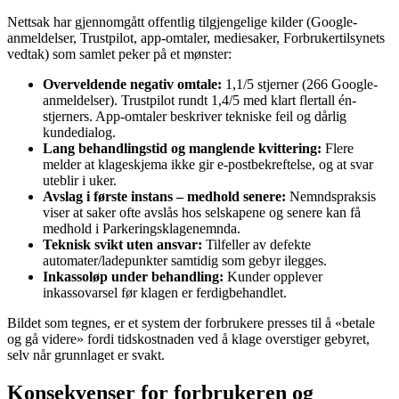
Nettsak har gjennomgått offentlig tilgjengelige kilder (Google-
anmeldelser, Trustpilot, app-omtaler, mediesaker, Forbrukertilsynets
vedtak) som samlet peker på et mønster:
Overveldende negativ omtale:
1,1/5 stjerner (266 Google-
anmeldelser). Trustpilot rundt 1,4/5 med klart flertall én-
stjerners. App-omtaler beskriver tekniske feil og dårlig
kundedialog.
Lang behandlingstid og manglende kvittering:
Flere
melder at klageskjema ikke gir e-postbekreftelse, og at svar
uteblir i uker.
Avslag i første instans – medhold senere:
Nemndspraksis
viser at saker ofte avslås hos selskapene og senere kan få
medhold i Parkeringsklagenemnda.
Teknisk svikt uten ansvar:
Tilfeller av defekte
automater/ladepunkter samtidig som gebyr ilegges.
Inkassoløp under behandling:
Kunder opplever
inkassovarsel før klagen er ferdigbehandlet.
Bildet som tegnes, er et system der forbrukere presses til å «betale
og gå videre» fordi tidskostnaden ved å klage overstiger gebyret,
selv når grunnlaget er svakt.
Konsekvenser for forbrukeren og