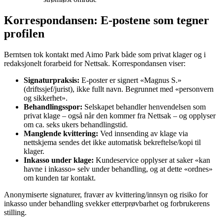
Korrespondansen: E-postene som tegner
profilen
Berntsen tok kontakt med Aimo Park både som privat klager og i
redaksjonelt forarbeid for Nettsak. Korrespondansen viser:
Signaturpraksis:
E-poster er signert «Magnus S.»
(driftssjef/jurist), ikke fullt navn. Begrunnet med «personvern
og sikkerhet».
Behandlingsspor:
Selskapet behandler henvendelsen som
privat klage – også når den kommer fra Nettsak – og opplyser
om ca. seks ukers behandlingstid.
Manglende kvittering:
Ved innsending av klage via
nettskjema sendes det ikke automatisk bekreftelse/kopi til
klager.
Inkasso under klage:
Kundeservice opplyser at saker «kan
havne i inkasso» selv under behandling, og at dette «ordnes»
om kunden tar kontakt.
Anonymiserte signaturer, fravær av kvittering/innsyn og risiko for
inkasso under behandling svekker etterprøvbarhet og forbrukerens
stilling.