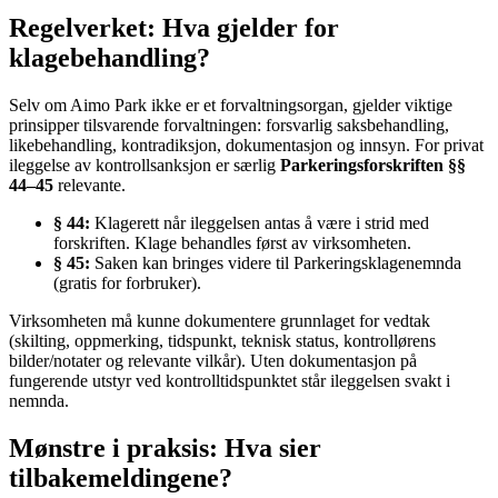
Regelverket: Hva gjelder for
klagebehandling?
Selv om Aimo Park ikke er et forvaltningsorgan, gjelder viktige
prinsipper tilsvarende forvaltningen: forsvarlig saksbehandling,
likebehandling, kontradiksjon, dokumentasjon og innsyn. For privat
ileggelse av kontrollsanksjon er særlig
Parkeringsforskriften §§
44–45
relevante.
§ 44:
Klagerett når ileggelsen antas å være i strid med
forskriften. Klage behandles først av virksomheten.
§ 45:
Saken kan bringes videre til Parkeringsklagenemnda
(gratis for forbruker).
Virksomheten må kunne dokumentere grunnlaget for vedtak
(skilting, oppmerking, tidspunkt, teknisk status, kontrollørens
bilder/notater og relevante vilkår). Uten dokumentasjon på
fungerende utstyr ved kontrolltidspunktet står ileggelsen svakt i
nemnda.
Mønstre i praksis: Hva sier
tilbakemeldingene?