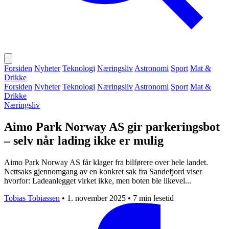
Forsiden
Nyheter
Teknologi
Næringsliv
Astronomi
Sport
Mat &
Drikke
Forsiden
Nyheter
Teknologi
Næringsliv
Astronomi
Sport
Mat &
Drikke
Næringsliv
Aimo Park Norway AS gir parkeringsbot
– selv når lading ikke er mulig
Aimo Park Norway AS får klager fra bilførere over hele landet.
Nettsaks gjennomgang av en konkret sak fra Sandefjord viser
hvorfor: Ladeanlegget virket ikke, men boten ble likevel...
Tobias Tobiassen
•
1. november 2025
•
7 min lesetid