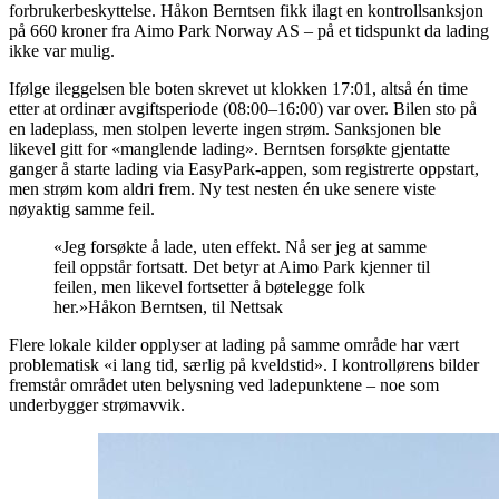
forbrukerbeskyttelse. Håkon Berntsen fikk ilagt en kontrollsanksjon
på 660 kroner fra Aimo Park Norway AS – på et tidspunkt da lading
ikke var mulig.
Ifølge ileggelsen ble boten skrevet ut klokken 17:01, altså én time
etter at ordinær avgiftsperiode (08:00–16:00) var over. Bilen sto på
en ladeplass, men stolpen leverte ingen strøm. Sanksjonen ble
likevel gitt for «manglende lading». Berntsen forsøkte gjentatte
ganger å starte lading via EasyPark-appen, som registrerte oppstart,
men strøm kom aldri frem. Ny test nesten én uke senere viste
nøyaktig samme feil.
«Jeg forsøkte å lade, uten effekt. Nå ser jeg at samme
feil oppstår fortsatt. Det betyr at Aimo Park kjenner til
feilen, men likevel fortsetter å bøtelegge folk
her.»Håkon Berntsen, til Nettsak
Flere lokale kilder opplyser at lading på samme område har vært
problematisk «i lang tid, særlig på kveldstid». I kontrollørens bilder
fremstår området uten belysning ved ladepunktene – noe som
underbygger strømavvik.