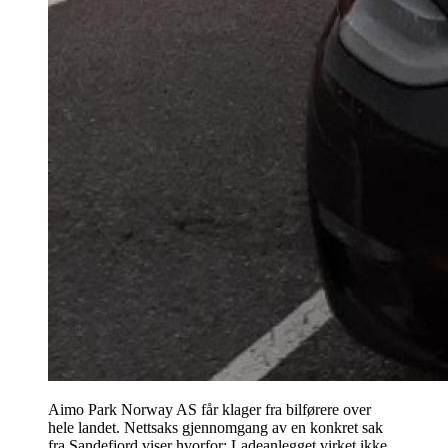
Aimo Park Norway AS får klager fra bilførere over
hele landet. Nettsaks gjennomgang av en konkret sak
fra Sandefjord viser hvorfor: Ladeanlegget virket ikke,