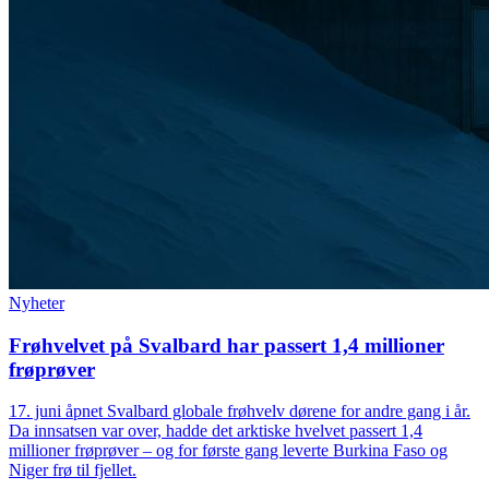
Nyheter
Frøhvelvet på Svalbard har passert 1,4 millioner
frøprøver
17. juni åpnet Svalbard globale frøhvelv dørene for andre gang i år.
Da innsatsen var over, hadde det arktiske hvelvet passert 1,4
millioner frøprøver – og for første gang leverte Burkina Faso og
Niger frø til fjellet.