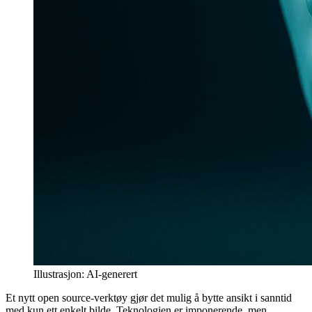
Illustrasjon: AI-generert
Et nytt open source-verktøy gjør det mulig å bytte ansikt i sanntid
med kun ett enkelt bilde. Teknologien er imponerende, men