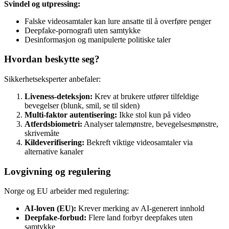
Svindel og utpressing:
Falske videosamtaler kan lure ansatte til å overføre penger
Deepfake-pornografi uten samtykke
Desinformasjon og manipulerte politiske taler
Hvordan beskytte seg?
Sikkerhetseksperter anbefaler:
Liveness-deteksjon:
Krev at brukere utfører tilfeldige
bevegelser (blunk, smil, se til siden)
Multi-faktor autentisering:
Ikke stol kun på video
Atferdsbiometri:
Analyser talemønstre, bevegelsesmønstre,
skrivemåte
Kildeverifisering:
Bekreft viktige videosamtaler via
alternative kanaler
Lovgivning og regulering
Norge og EU arbeider med regulering:
AI-loven (EU):
Krever merking av AI-generert innhold
Deepfake-forbud:
Flere land forbyr deepfakes uten
samtykke