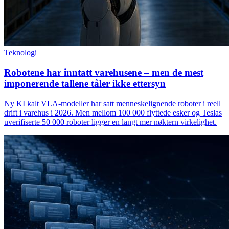
Teknologi
Robotene har inntatt varehusene – men de mest
imponerende tallene tåler ikke ettersyn
Ny KI kalt VLA-modeller har satt menneskelignende roboter i reell
drift i varehus i 2026. Men mellom 100 000 flyttede esker og Teslas
uverifiserte 50 000 roboter ligger en langt mer nøktern virkelighet.