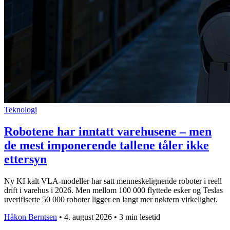
Teknologi
Robotene har inntatt varehusene – men
de mest imponerende tallene tåler ikke
ettersyn
Ny KI kalt VLA-modeller har satt menneskelignende roboter i reell
drift i varehus i 2026. Men mellom 100 000 flyttede esker og Teslas
uverifiserte 50 000 roboter ligger en langt mer nøktern virkelighet.
Håkon Berntsen
•
4. august 2026
•
3 min lesetid