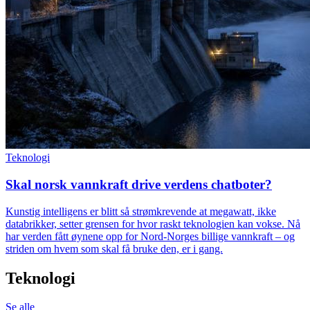
Teknologi
Skal norsk vannkraft drive verdens chatboter?
Kunstig intelligens er blitt så strømkrevende at megawatt, ikke
databrikker, setter grensen for hvor raskt teknologien kan vokse. Nå
har verden fått øynene opp for Nord-Norges billige vannkraft – og
striden om hvem som skal få bruke den, er i gang.
Teknologi
Se alle