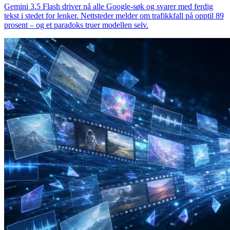
Gemini 3.5 Flash driver nå alle Google-søk og svarer med ferdig
tekst i stedet for lenker. Nettsteder melder om trafikkfall på opptil 89
prosent – og et paradoks truer modellen selv.