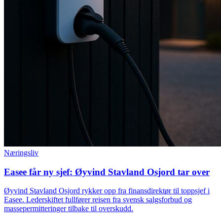
Næringsliv
Easee får ny sjef: Øyvind Stavland Osjord tar over
Øyvind Stavland Osjord rykker opp fra finansdirektør til toppsjef i
Easee. Lederskiftet fullfører reisen fra svensk salgsforbud og
massepermitteringer tilbake til overskudd.