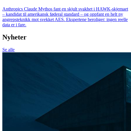
Anthropics Claude Mythos fant en skjult svakhet i HAWK-skjemaet
– kandidat til amerikansk føderal standard – og oppfant en helt ny
angrepsteknikk mot svekket AES. Ekspertene beroliger: ingen reelle
data er i fare.
Nyheter
Se alle