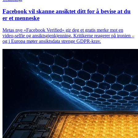
Facebook vil skanne ansiktet ditt for å bevise at du
er et menneske
Metas nye «Facebook Verified» gir deg et gratis merke mot en
video-selfie og ansiktsgjenkjenning. Kritikerne reagerer på ironien –
og i Europa møter ansiktsdata strenge GDPR-krav.