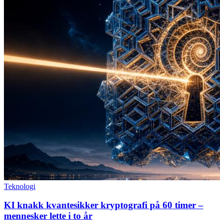
Teknologi
KI knakk kvantesikker kryptografi på 60 timer –
mennesker lette i to år