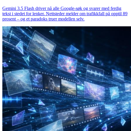
Gemini 3.5 Flash driver nå alle Google-søk og svarer med ferdig
tekst i stedet for lenker. Nettsteder melder om trafikkfall på opptil 89
prosent – og et paradoks truer modellen selv.