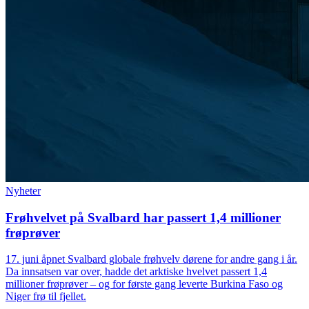
Nyheter
Frøhvelvet på Svalbard har passert 1,4 millioner
frøprøver
17. juni åpnet Svalbard globale frøhvelv dørene for andre gang i år.
Da innsatsen var over, hadde det arktiske hvelvet passert 1,4
millioner frøprøver – og for første gang leverte Burkina Faso og
Niger frø til fjellet.