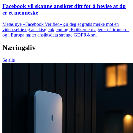
Facebook vil skanne ansiktet ditt for å bevise at du
er et menneske
Metas nye «Facebook Verified» gir deg et gratis merke mot en
video-selfie og ansiktsgjenkjenning. Kritikerne reagerer på ironien –
og i Europa møter ansiktsdata strenge GDPR-krav.
Næringsliv
Se alle