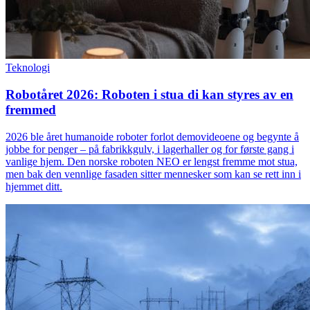
Teknologi
Robotåret 2026: Roboten i stua di kan styres av en
fremmed
2026 ble året humanoide roboter forlot demovideoene og begynte å
jobbe for penger – på fabrikkgulv, i lagerhaller og for første gang i
vanlige hjem. Den norske roboten NEO er lengst fremme mot stua,
men bak den vennlige fasaden sitter mennesker som kan se rett inn i
hjemmet ditt.