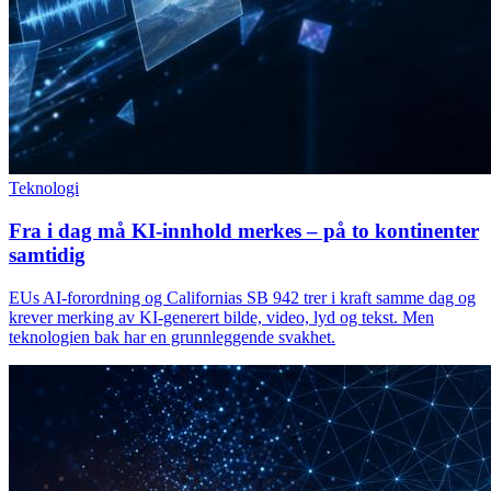
Teknologi
Fra i dag må KI-innhold merkes – på to kontinenter
samtidig
EUs AI-forordning og Californias SB 942 trer i kraft samme dag og
krever merking av KI-generert bilde, video, lyd og tekst. Men
teknologien bak har en grunnleggende svakhet.