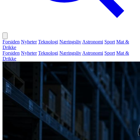
Forsiden
Nyheter
Teknologi
Næringsliv
Astronomi
Sport
Mat &
Drikke
Forsiden
Nyheter
Teknologi
Næringsliv
Astronomi
Sport
Mat &
Drikke