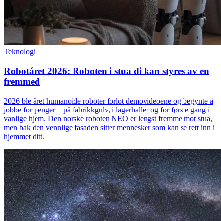
Teknologi
Robotåret 2026: Roboten i stua di kan styres av en
fremmed
2026 ble året humanoide roboter forlot demovideoene og begynte å
jobbe for penger – på fabrikkgulv, i lagerhaller og for første gang i
vanlige hjem. Den norske roboten NEO er lengst fremme mot stua,
men bak den vennlige fasaden sitter mennesker som kan se rett inn i
hjemmet ditt.