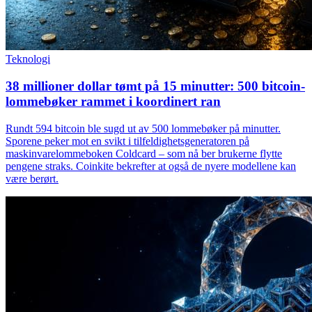
Teknologi
38 millioner dollar tømt på 15 minutter: 500 bitcoin-
lommebøker rammet i koordinert ran
Rundt 594 bitcoin ble sugd ut av 500 lommebøker på minutter.
Sporene peker mot en svikt i tilfeldighetsgeneratoren på
maskinvarelommeboken Coldcard – som nå ber brukerne flytte
pengene straks. Coinkite bekrefter at også de nyere modellene kan
være berørt.