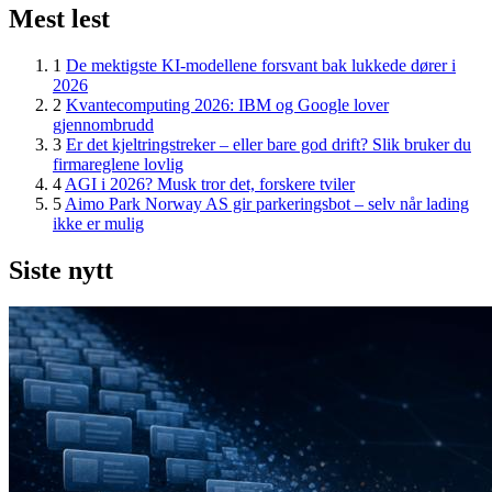
Mest lest
1
De mektigste KI-modellene forsvant bak lukkede dører i
2026
2
Kvantecomputing 2026: IBM og Google lover
gjennombrudd
3
Er det kjeltringstreker – eller bare god drift? Slik bruker du
firmareglene lovlig
4
AGI i 2026? Musk tror det, forskere tviler
5
Aimo Park Norway AS gir parkeringsbot – selv når lading
ikke er mulig
Siste nytt